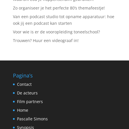
Zo organiseer je het perfecte 80’s themafeestje!
Van een podcast studio tot opname apparatuur: hoe
ook jij een podcast kan starten
Voor wie is er de vooropleiding toneelschool?
Trouwen? Huur een videograaf in!
Pagina’s
Contact
De acteurs
Film partners
Home
Pascalle Simons
Synopsis