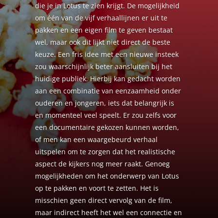
die je in Lotus te zien krijgt. De mogelijkheid
om één van de vijf verhaallijnen er uit te
pakken en een eigen film te geven bestaat
wel, maar ook dit lijkt niet direct de beste
keuze. Een fris idee met een nieuwe insteek
zou waarschijnlijk beter aansluiten bij het
huidige publiek. Hierbij kan gedacht worden
aan een combinatie van eenzaamheid onder
ouderen en jongeren, iets dat belangrijk is
en momenteel veel speelt. Er zou zelfs voor
een documentaire gekozen kunnen worden,
of men kan een waargebeurd verhaal
uitspelen om te zorgen dat het realistische
aspect de kijkers nog meer raakt. Genoeg
mogelijkheden om het onderwerp van Lotus
op te pakken en voort te zetten. Het is
misschien geen direct vervolg van de film,
maar indirect heeft het wel een connectie en