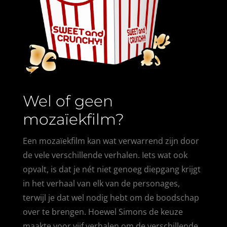
Wel of geen
mozaïekfilm?
Een mozaïekfilm kan wat verwarrend zijn door
de vele verschillende verhalen. Iets wat ook
opvalt, is dat je nét niet genoeg diepgang krijgt
in het verhaal van elk van de personages,
terwijl je dat wel nodig hebt om de boodschap
over te brengen. Hoewel Simons de keuze
maakte voor vijf verhalen om de verschillende