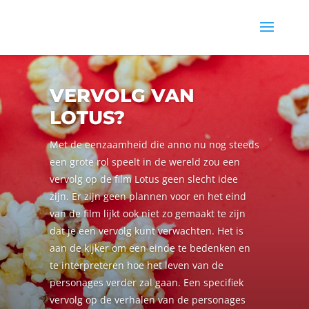
VERVOLG VAN
LOTUS?
Met de eenzaamheid die anno nu nog steeds
een grote rol speelt in de wereld zou een
vervolg op de film Lotus geen slecht idee
zijn. Er zijn geen plannen voor en het eind
van de film lijkt ook niet zo gemaakt te zijn
dat je een vervolg kunt verwachten. Het is
aan de kijker om een einde te bedenken en
te interpreteren hoe het leven van de
personages verder zal gaan. Een specifiek
vervolg op de verhalen van de personages