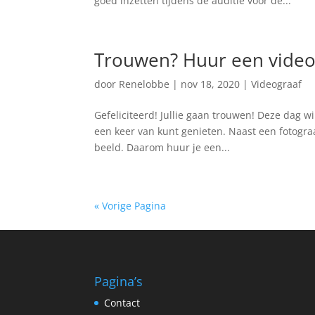
goed inzetten tijdens de auditie voor de...
Trouwen? Huur een videog
door
Renelobbe
|
nov 18, 2020
|
Videograaf
Gefeliciteerd! Jullie gaan trouwen! Deze dag wil
een keer van kunt genieten. Naast een fotogra
beeld. Daarom huur je een...
« Vorige Pagina
Pagina’s
Contact