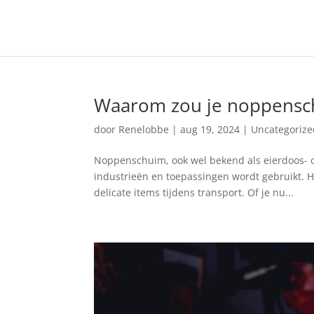
Waarom zou je noppensc
door
Renelobbe
|
aug 19, 2024
|
Uncategorize
Noppenschuim, ook wel bekend als eierdoos- of
industrieën en toepassingen wordt gebruikt. He
delicate items tijdens transport. Of je nu...