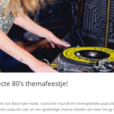
ecte 80’s themafeestje!
 zijn kleurrijke mode, iconische muziek en onvergetelijke popcul
sten populair zijn en een geweldige manier bieden om even terug 