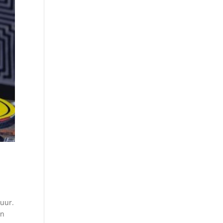
tuur.
in