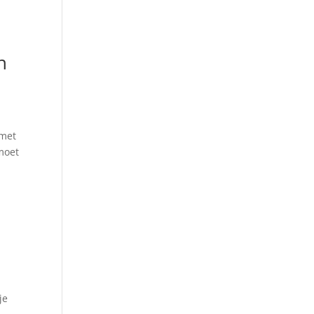
n
 met
moet
je