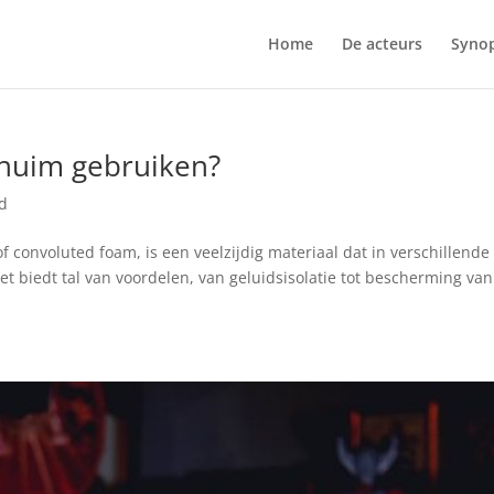
Home
De acteurs
Synop
huim gebruiken?
d
 convoluted foam, is een veelzijdig materiaal dat in verschillende
t biedt tal van voordelen, van geluidsisolatie tot bescherming van