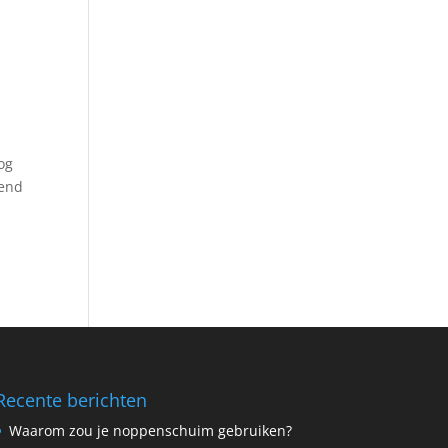
nog
gend
Recente berichten
Waarom zou je noppenschuim gebruiken?