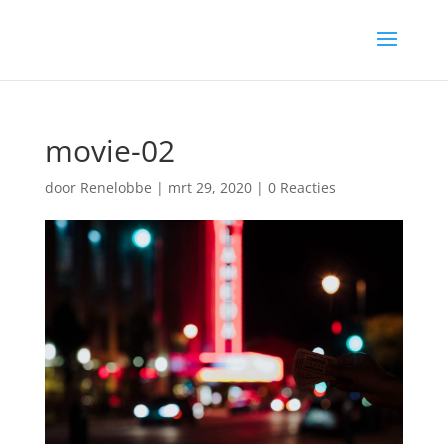
movie-02
door
Renelobbe
|
mrt 29, 2020
|
0 Reacties