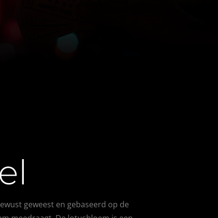
el
s bewust geweest en gebaseerd op de
oem meedraagt. De lotusbloem is een