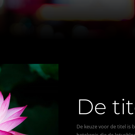
De tit
De keuze voor de titel i
betekenis die de lotusbl