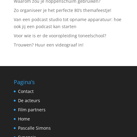
Waarom zou je noppenschuim gebruiken?
Zo organiseer je het perfecte 80’s themafeestje!
Van een podcast studio tot opname apparatuur: hoe
ook jij een podcast kan starten
Voor wie is er de vooropleiding toneelschool?
Trouwen? Huur een videograaf in!
Pagina’s
Contact
De acteurs
Film partners
Home
Pascalle Simons